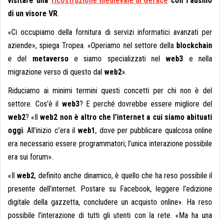
visitare una
ricostruzione medievale di Gerace
con l’ausilio
di un visore VR
.
«Ci occupiamo della fornitura di servizi informatici avanzati per
aziende», spiega Tropea. «Operiamo nel settore della
blockchain
e del
metaverso
e siamo specializzati nel
web3
e nella
migrazione verso di questo dal
web2
».
Riduciamo ai minimi termini questi concetti per chi non è del
settore. Cos’è il
web3
? E perché dovrebbe essere migliore del
web2
? «Il
web2 non è altro che l’internet a cui siamo abituati
oggi
. All’inizio c’era il
web1
, dove per pubblicare qualcosa online
era necessario essere programmatori; l’unica interazione possibile
era sui forum».
«Il
web2
, definito anche dinamico, è quello che ha reso possibile il
presente dell’internet. Postare su Facebook, leggere l’edizione
digitale della gazzetta, concludere un acquisto online». Ha reso
possibile l’interazione di tutti gli utenti con la rete. «Ma ha una