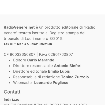
RadioVenere.net
è un prodotto editoriale di "Radio
Venere" testata iscritta al Registro stampa del
tribunale di Locri numero 3/2016.
Ass.Cult. Media & Communication
CF 90032650807 | P.iva 02901760807
Editore
Carlo Marando
Direttore responsabile
Antonio Blefari
Direttore editoriale
Emilio Lupis
Responsabile di redazione
Tonino Zurzolo
Webmaster
Leonardo Pugliese
Contatti
Indirizzo:
Via F.lli Bandiera II Trav,11 89034 Bovalino (RC)