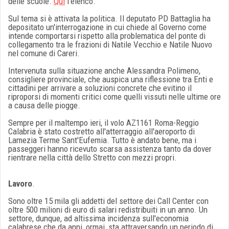
delle scuole.
Qui
l'elenco.
Sul tema si è attivata la politica. Il deputato PD Battaglia ha
depositato un'interrogazione in cui chiede al Governo come
intende comportarsi rispetto alla problematica del ponte di
collegamento tra le frazioni di Natile Vecchio e Natile Nuovo
nel comune di Careri.
Intervenuta sulla situazione anche Alessandra Polimeno,
consigliere provinciale, che auspica una riflessione tra Enti e
cittadini per arrivare a soluzioni concrete che evitino il
riproporsi di momenti critici come quelli vissuti nelle ultime ore
a causa delle piogge.
Sempre per il maltempo ieri, il volo AZ1161 Roma-Reggio
Calabria è stato costretto all'atterraggio all'aeroporto di
Lamezia Terme Sant'Eufemia. Tutto è andato bene, ma i
passeggeri hanno ricevuto scarsa assistenza tanto da dover
rientrare nella città dello Stretto con mezzi propri.
Lavoro
.
Sono oltre 15 mila gli addetti del settore dei Call Center con
oltre 500 milioni di euro di salari redistribuiti in un anno. Un
settore, dunque, ad altissima incidenza sull'economia
calabrese che da anni, ormai, sta attraversando un periodo di