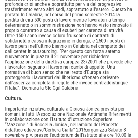
profonda crisi anche e soprattutto per via del progressivo
trasferimento verso altri sedi, soprattutto all'estero. Questo ha
portato In Calabria, nel corso del primo semestre 2014 la
perdita di cira 500 posti di lavoro mentre lavoratori a tempo
determinato o in somministrazione non hanno visto rinnovato il
proprio contratto a causa di esuberi per carenza di attività.
Oltre 1500 sono invece coloro fruiscono di contratti di
solidarietà o cassa integrazione in deroga, e 2500 i posti di
lavoro persi nell’ultimo biennio in Calabria nel comparto dei
call center in outsourcing. “Per questo con forza saremo
nuovamente in piazza il 21 novembre per richiedere
l’applicazione della direttiva europea 23/2001 che prevede che
i lavoratori seguano il lavoro nei cambi di appalto. Una
normativa di buon senso che nel resto d’Europa sta
proteggendo i lavoratori dal liberismo sfrenato derivante
dall’assenza completa di regole che invece contraddistingue
l’Italia”. Dichiara la Slc Cgil Calabria.
Cultura.
Importante inziativa culturale a Gioiosa Jonica prevista per
domani, infatti l’Associazione Nazionale Antimafia Riferimenti
in collaborazione con l’Istituto d’Istruzione Superiore
“Mazzone ” di Roccella Jonica , nell’ambito del Progetto
didattico educativo“Gerbera Gialla” 2015,organizza Sabato 8
novembre p.v. presso l’auditorium dell’istituto alle ore 10.00 la