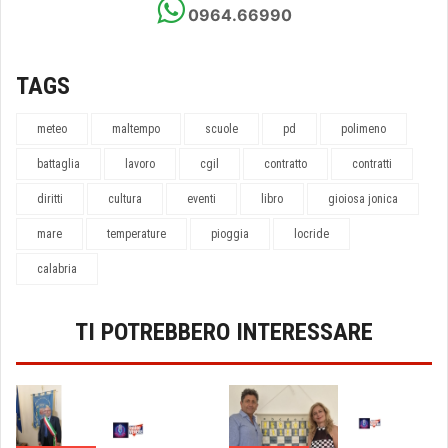
0964.66990
TAGS
meteo
maltempo
scuole
pd
polimeno
battaglia
lavoro
cgil
contratto
contratti
diritti
cultura
eventi
libro
gioiosa jonica
mare
temperature
pioggia
locride
calabria
TI POTREBBERO INTERESSARE