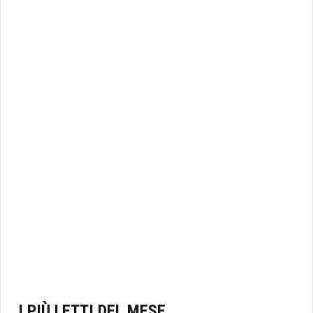
I PIÙ LETTI DEL MESE