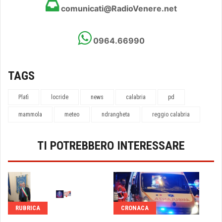
comunicati@RadioVenere.net
0964.66990
TAGS
Platì
locride
news
calabria
pd
mammola
meteo
ndrangheta
reggio calabria
TI POTREBBERO INTERESSARE
RUBRICA
CRONACA