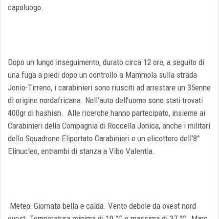
capoluogo.
Dopo un lungo inseguimento, durato circa 12 ore, a seguito di
una fuga a piedi dopo un controllo a Mammola sulla strada
Jonio-Tirreno, i carabinieri sono riusciti ad arrestare un 35enne
di origine nordafricana. Nell’auto dell’uomo sono stati trovati
400gr di hashish. Alle ricerche hanno partecipato, insieme ai
Carabinieri della Compagnia di Roccella Jonica, anche i militari
dello Squadrone Eliportato Carabinieri e un elicottero dell’8°
Elinucleo, entrambi di stanza a Vibo Valentia.
Meteo: Giornata bella e calda. Vento debole da ovest nord
ovest. Temperatura minima di 19 °C e massima di 37 °C. Mare