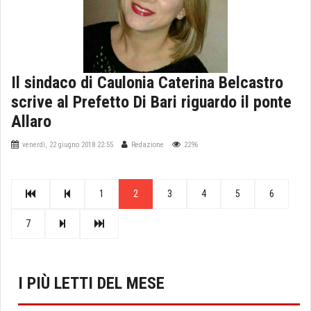
Il sindaco di Caulonia Caterina Belcastro
scrive al Prefetto Di Bari riguardo il ponte
Allaro
venerdì, 22 giugno 2018 22:55
Redazione
2296
1
2
3
4
5
6
7
I PIÙ LETTI DEL MESE