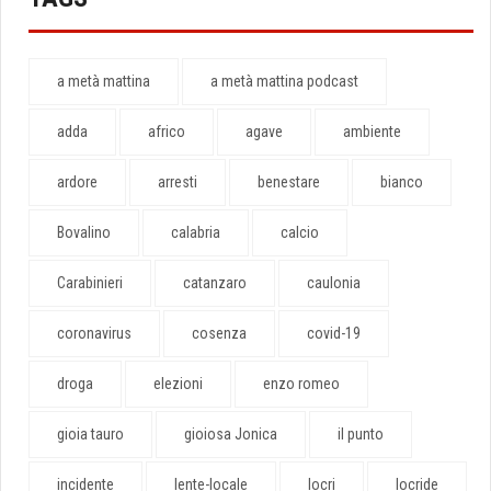
a metà mattina
a metà mattina podcast
adda
africo
agave
ambiente
ardore
arresti
benestare
bianco
Bovalino
calabria
calcio
Carabinieri
catanzaro
caulonia
coronavirus
cosenza
covid-19
droga
elezioni
enzo romeo
gioia tauro
gioiosa Jonica
il punto
incidente
lente-locale
locri
locride