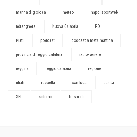
marina di gioiosa
meteo
napolisportweb
ndrangheta
Nuova Calabria
PD
Platì
podcast
podcast a metà mattina
provincia di reggio calabria
radio-venere
reggina
reggio calabria
regione
rifiuti
roccella
san luca
sanità
SEL
siderno
trasporti