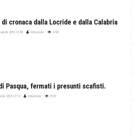
 di cronaca dalla Locride e dalla Calabria
 aprile 2015 12:08
redazione
5769
i Pasqua, fermati i presunti scafisti.
prile 2015 17:13
redazione
3133