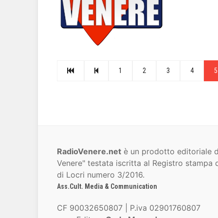
1
2
3
4
5
RadioVenere.net
è un prodotto editoriale d
Venere" testata iscritta al Registro stampa d
di Locri numero 3/2016.
Ass.Cult. Media & Communication
CF 90032650807 | P.iva 02901760807