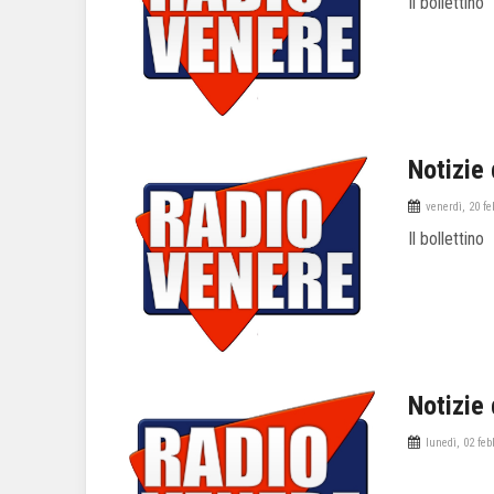
Il bollettino
Notizie 
venerdì, 20 f
Il bollettino
Notizie 
lunedì, 02 feb