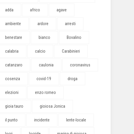
adda
africo
agave
ambiente
ardore
arresti
benestare
bianco
Bovalino
calabria
calcio
Carabinieri
catanzaro
caulonia
coronavirus
cosenza
covid-19
droga
elezioni
enzo romeo
gioia tauro
gioiosa Jonica
il punto
incidente
lente-locale
locri
locride
marina di gioiosa