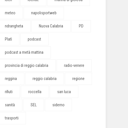
meteo
napolisportweb
ndrangheta
Nuova Calabria
PD
Platì
podcast
podcast a metà mattina
provincia di reggio calabria
radio-venere
reggina
reggio calabria
regione
rifiuti
roccella
san luca
sanità
SEL
siderno
trasporti