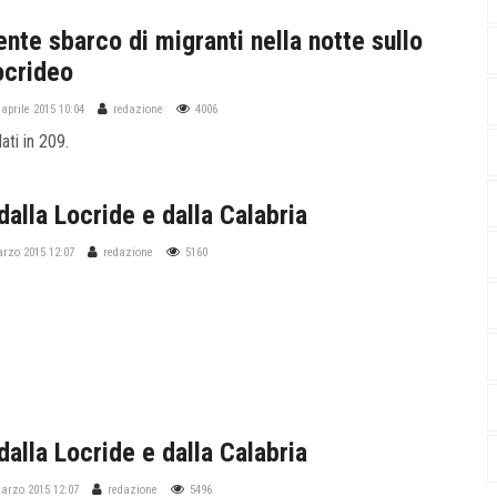
nte sbarco di migranti nella notte sullo
ocrideo
aprile 2015 10:04
redazione
4006
ti in 209.
dalla Locride e dalla Calabria
arzo 2015 12:07
redazione
5160
dalla Locride e dalla Calabria
marzo 2015 12:07
redazione
5496