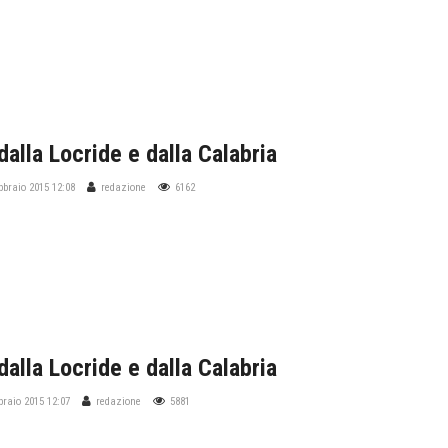
dalla Locride e dalla Calabria
ebbraio 2015 12:08
redazione
6162
dalla Locride e dalla Calabria
braio 2015 12:07
redazione
5881