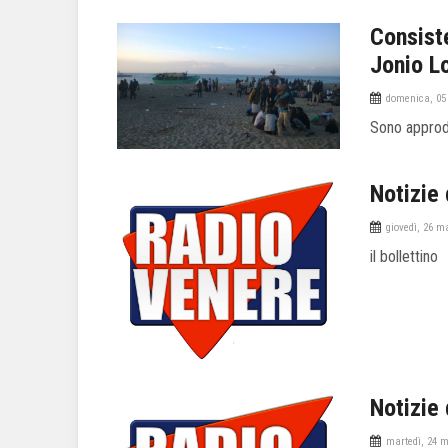
Consiste
Jonio L
domenica, 05 
Sono approda
Notizie 
giovedì, 26 m
il bollettino
Notizie 
martedì, 24 