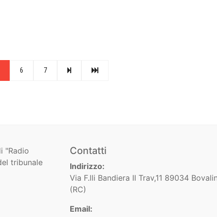
6
7
Contatti
i "Radio
el tribunale
Indirizzo:
Via F.lli Bandiera II Trav,11 89034 Bovali
(RC)
Email: