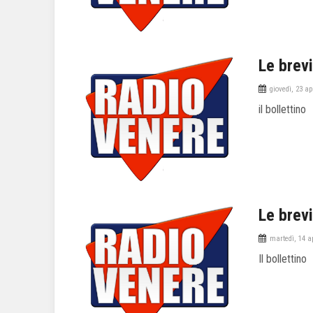
Le brevi
giovedì, 23 ap
il bollettino
Le brevi
martedì, 14 a
Il bollettino