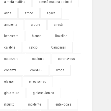
a metà mattina
a metà mattina podcast
adda
africo
agave
ambiente
ardore
arresti
benestare
bianco
Bovalino
calabria
calcio
Carabinieri
catanzaro
caulonia
coronavirus
cosenza
covid-19
droga
elezioni
enzo romeo
gioia tauro
gioiosa Jonica
il punto
incidente
lente-locale