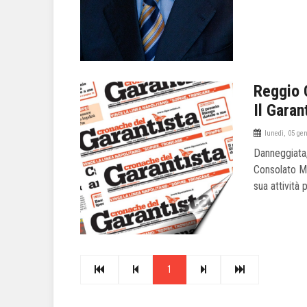
Reggio C
Il Garan
lunedì, 05 ge
Danneggiata,
Consolato Mi
sua attività 
1