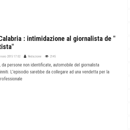
alabria : intimidazione al giornalista de "
tista"
nnaio 2015 17:02
Redazione
2145
 da persone non identificate, automobile del giornalista
nniti. L'episodio sarebbe da collegare ad una vendetta per la
professionale