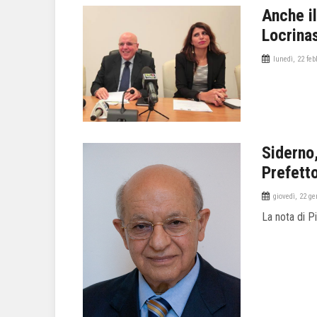
Anche i
Locrinas
lunedì, 22 feb
Siderno
Prefett
giovedì, 22 g
La nota di P