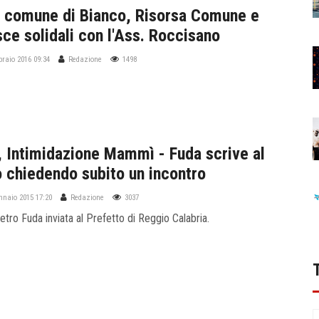
l comune di Bianco, Risorsa Comune e
ce solidali con l'Ass. Roccisano
braio 2016 09:34
Redazione
1498
, Intimidazione Mammì - Fuda scrive al
o chiedendo subito un incontro
ennaio 2015 17:20
Redazione
3037
ietro Fuda inviata al Prefetto di Reggio Calabria.