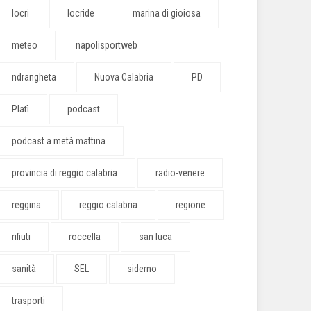
locri
locride
marina di gioiosa
meteo
napolisportweb
ndrangheta
Nuova Calabria
PD
Platì
podcast
podcast a metà mattina
provincia di reggio calabria
radio-venere
reggina
reggio calabria
regione
rifiuti
roccella
san luca
sanità
SEL
siderno
trasporti