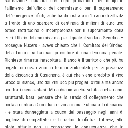
saturazione, causata con ogni probabilità del completo
fallimento dell’ufficio del commissario per il superamento
dell’emergenza rifiuti, ‹‹che ha dimostrato in 15 anni di attività
a fronte di uno sperpero di centinaia di milioni di euro una
totale inettitudine e incompetenza per il superamento della
crisi. Ufficio del commissario per il quale il sindaco Scordino –
prosegue Nucera - aveva chiesto che il Comitato dei Sindaci
della Locride si facesse promotore di una denuncia penale.
Richiesta rimasta inascoltata. Bianco è il territorio che più ha
pagato in questi anni in termini ambientali per la presenza
della discarica di Casignana, è qui che viene prodotto il vino
Greco di Bianco, uno dei vini Doc più pregiati d’Italia ma anche
uno tra i meno estesi. Ma abbiamo anche subito anche danni
strutturali, basti pensare che la strada di collegamento che
porta a contrada Crocefisso - zona in cui è ubicata la discarica
- è stata danneggiata a causa del passaggio negli anni di
migliaia di compattatori e tir colmi di rifiuti››. Tuttavia, allo
stato attuale non si conoscono le conseguenze che la